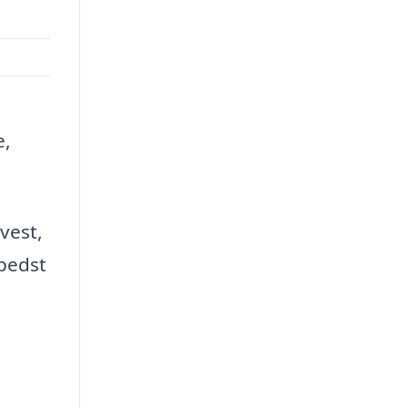
e,
vest,
 bedst