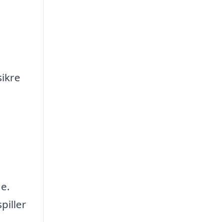
sikre
ge.
piller