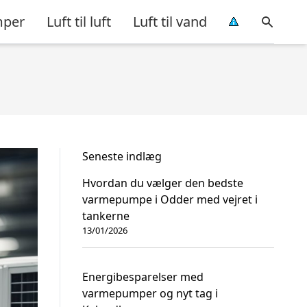
per
Luft til luft
Luft til vand
Seneste indlæg
Hvordan du vælger den bedste
varmepumpe i Odder med vejret i
tankerne
13/01/2026
Energibesparelser med
varmepumper og nyt tag i