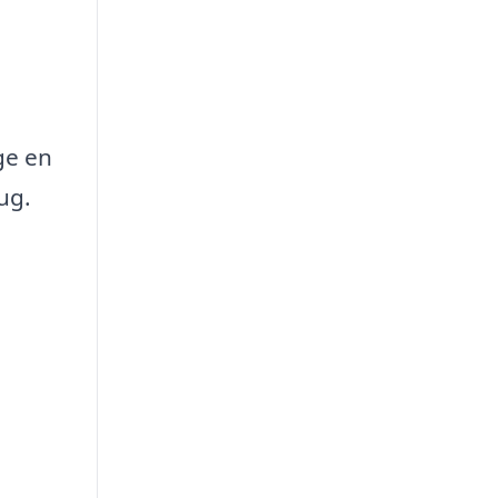
ge en
ug.