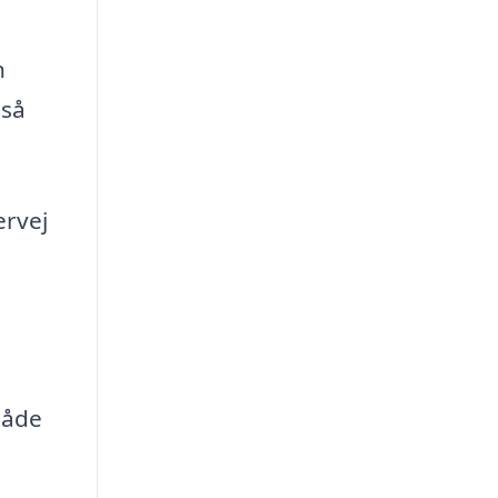
n
gså
ervej
både