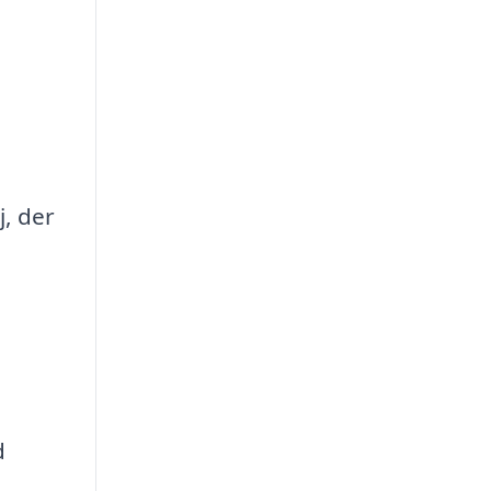
j, der
d