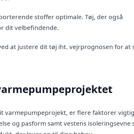
rterende stoffer optimale. Tøj, der også
or dit velbefindende.
ved at justere dit tøj iht. vejrprognosen for at 
l varmepumpeprojektet
it varmepumpeprojekt, er flere faktorer vigti
relse og pasform samt vestens isoleringsevne s
odukt, der lever op til dine behov.